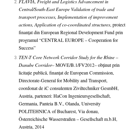
FLAVIA, Freight and Logistics Advancement in
Central/South-East Europe Validation of trade and
transport processes, Implementation of improvement
actions, Application of co-coordinated structures
, proiect
finanțat din European Regional Development Fund prin
programul “CENTRAL EUROPE – Cooperation for
Success”
TEN-T Core Network Corridor Study for the Rhine –
Danube Corridor
– MOVE/B.1/FV2012– obținut prin
licitație publică, finanțat de European Commission,
Directorate-General for Mobility and Transport,
coordonat de iC consulenten Ziviltechniker GesmbH,
Austria, parteneri: HaCon Ingenieursgesellschaft,
Germania, Panteia B.V., Olanda, University
POLITEHNICA of Bucharest, Via donau,
Österreichische Wasserstraßen – Gesellschaft m.b.H,
Austria, 2014