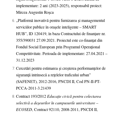
implementare: 2 ani
(2023-2025)
, responsabil proiect:
Mircea Augustin Roșca
„Platformă inovativă pentru furnizarea și managementul
serviciilor publice în orașele inteligente – SMART
HUB”, ID 120419, în baza Contractului de finanţare nr.
355/390031 27.09.2021. Proiectul este co-finanțat din
Fondul Social European prin Programul Operațional
Competitivitate. Perioada de implementare: 27.04.2021 –
31.12.2023
Cercetări pentru estimarea şi creşterea performanţelor de
siguranţă intrinsecă a reţelelor traficului urban”
(SAFENET), 2012-2016, PNCDI II, Cod PN-II-PT-
PCCA-2011-3.21439
Contract 193/2012
Educaţie civică pentru colectarea
selectivă a deşeurilor în campusurile universitare –
ECOSED
, Contract 92110, 2008-2011, PNCDI II,