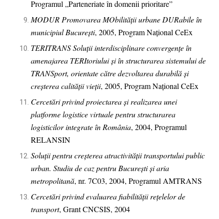
Programul „Parteneriate în domenii prioritare”
MODUR Promovarea MObilității urbane DURabile în
municipiul București
, 2005, Program Național CeEx
TERITRANS Soluții interdisciplinare convergențe în
amenajarea TERItoriului și în structurarea sistemului de
TRANSport, orientate către dezvoltarea durabilă și
creșterea calității vieții
, 2005, Program Național CeEx
Cercetări privind proiectarea și realizarea unei
platforme logistice virtuale pentru structurarea
logisticilor integrate în România
, 2004, Programul
RELANSIN
Soluții pentru creșterea atractivității transportului public
urban. Studiu de caz pentru București și aria
metropolitană
, nr. 7C03, 2004, Programul AMTRANS
Cercetări privind evaluarea fiabilității rețelelor de
transport
, Grant CNCSIS, 2004