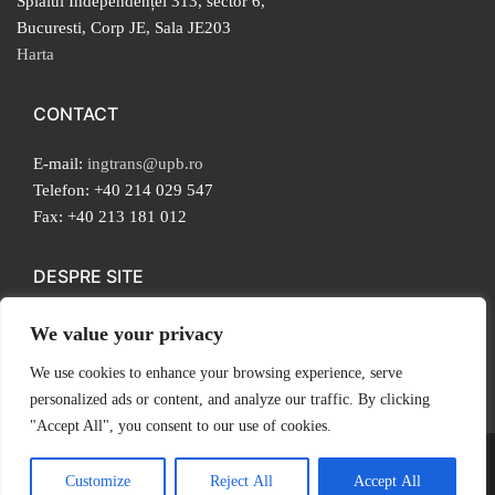
Splaiul Independenței 313, sector 6,
Bucuresti, Corp JE, Sala JE203
Harta
CONTACT
E-mail:
ingtrans@upb.ro
Telefon: +40 214 029 547
Fax: +40 213 181 012
DESPRE SITE
Copyright ©2026.
We value your privacy
Toate drepturile rezervate.
We use cookies to enhance your browsing experience, serve
Mai multe…
personalized ads or content, and analyze our traffic. By clicking
"Accept All", you consent to our use of cookies.
Copyright © 2026 Ingineria Transporturilor și a Traficului – Powered by
Customize
Reject All
Accept All
Customify
.