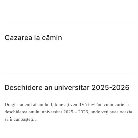
READ MORE →
Cazarea la cămin
READ MORE →
Deschidere an universitar 2025-2026
Dragi studenți ai anului I, bine ați venit!Vă invităm cu bucurie la
deschiderea anului universitar 2025 – 2026, unde veți avea ocazia
să îi cunoașteți…
READ MORE →